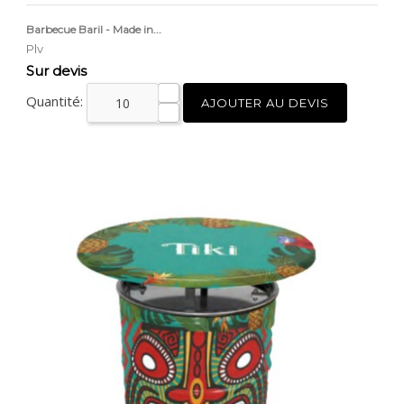
Barbecue Baril - Made in...
Plv
Prix
Sur devis
Quantité:
AJOUTER AU DEVIS