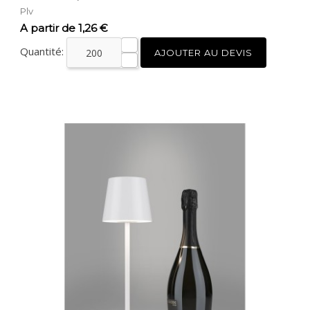
Plv
Prix
A partir de 1,26 €
Quantité:
AJOUTER AU DEVIS