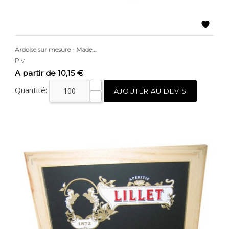

Ardoise sur mesure - Made...
Plv
Prix
A partir de 10,15 €
Quantité:
AJOUTER AU DEVIS