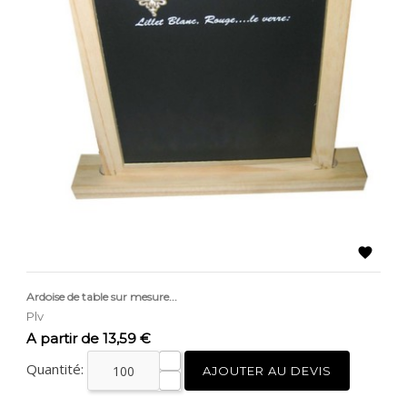

Ardoise de table sur mesure...
Plv
Prix
A partir de 13,59 €
Quantité:
AJOUTER AU DEVIS