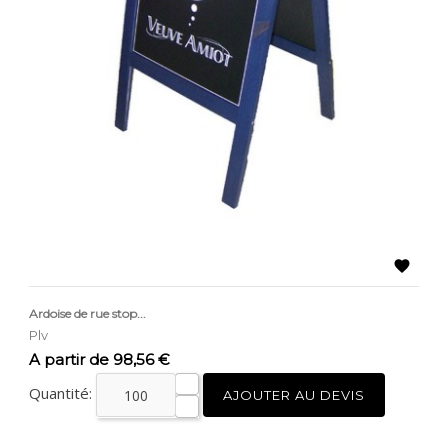

Ardoise de rue stop...
Plv
Prix
A partir de 98,56 €
Quantité:
AJOUTER AU DEVIS