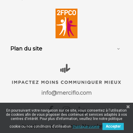
Plan du site

info@merciflo.com
Facebook
Instagram
LinkedIn
En poursuivant votre navigation sur ce site, vous consentez à l'utilisation
de cookies afin de vous proposer des contenus et services adaptés à vos
centres d'intérêt. Pour plus d’information, veuillez lire notre politique
Inscrivez-vous à notre Newsletter
Politique cookie
cookie ou nos conditions d’utilisation.
Accepter