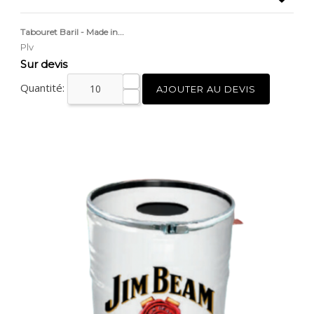
Tabouret Baril - Made in...
Plv
Prix
Sur devis
Quantité:
AJOUTER AU DEVIS