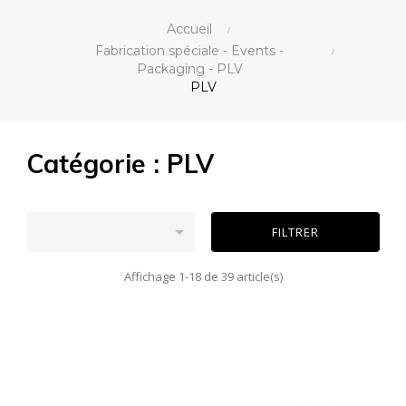
Accueil
Fabrication spéciale - Events -
Packaging - PLV
PLV
Catégorie : PLV

FILTRER
Affichage 1-18 de 39 article(s)