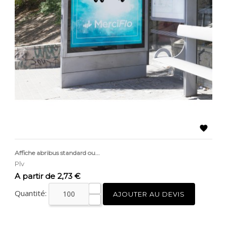

Affiche abribus standard ou...
Plv
Prix
A partir de 2,73 €
Quantité:
AJOUTER AU DEVIS