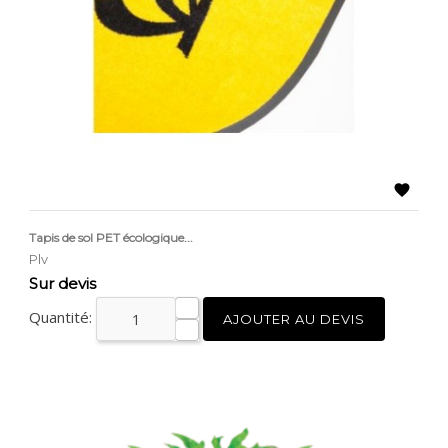

Tapis de sol PET écologique...
Plv
Prix
Sur devis
Quantité:
AJOUTER AU DEVIS