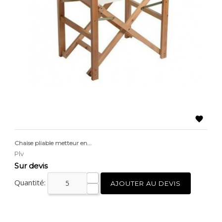

Chaise pliable metteur en...
Plv
Prix
Sur devis
Quantité:
AJOUTER AU DEVIS