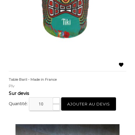

Table Baril - Made in France
Plv
Prix
Sur devis
Quantité:
AJOUTER AU DEVIS