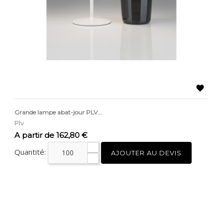

Grande lampe abat-jour PLV...
Plv
Prix
A partir de 162,80 €
Quantité:
AJOUTER AU DEVIS