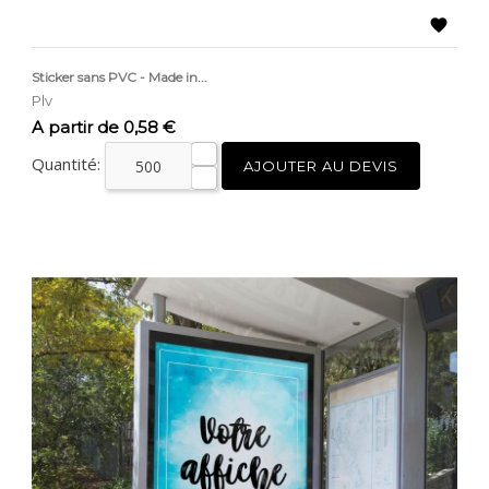

Sticker sans PVC - Made in...
Plv
Prix
A partir de 0,58 €
Quantité:
AJOUTER AU DEVIS