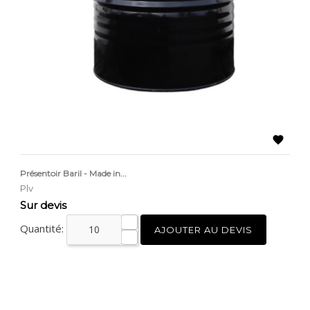

Présentoir Baril - Made in...
Plv
Prix
Sur devis
Quantité:
AJOUTER AU DEVIS