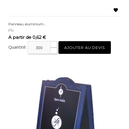

Panneau aluminium...
Plv
Prix
A partir de 0,62 €
Quantité:
AJOUTER AU DEVIS