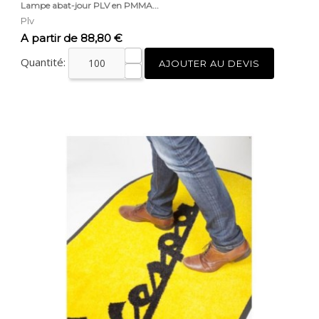
Lampe abat-jour PLV en PMMA...
Plv
Prix
A partir de 88,80 €
Quantité:
AJOUTER AU DEVIS