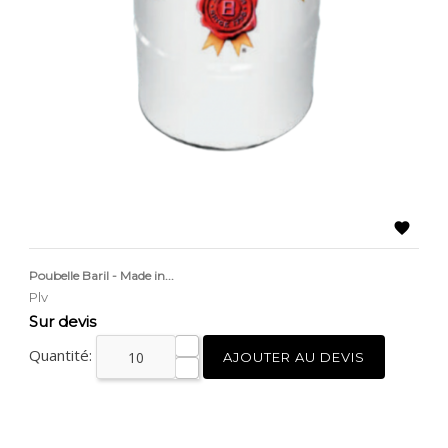

Poubelle Baril - Made in...
Plv
Prix
Sur devis
Quantité:
AJOUTER AU DEVIS