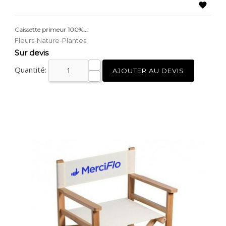

Caissette primeur 100%...
Fleurs-Nature-Plantes
Prix
Sur devis
Quantité:
AJOUTER AU DEVIS