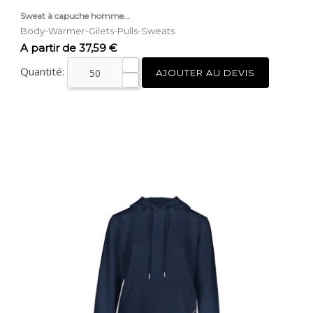
Sweat à capuche homme...
Body-Warmer-Gilets-Pulls-Sweats
Prix
A partir de 37,59 €
Quantité:
AJOUTER AU DEVIS