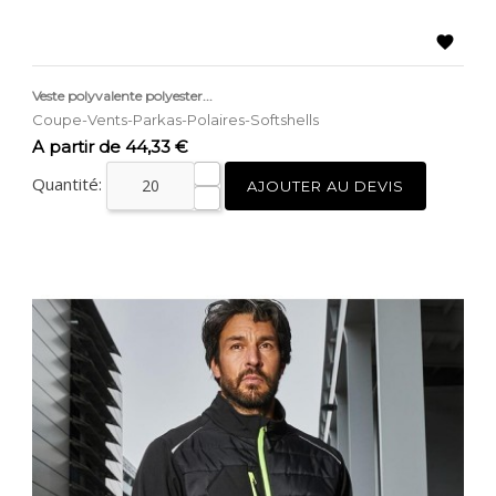

Veste polyvalente polyester...
Coupe-Vents-Parkas-Polaires-Softshells
Prix
A partir de 44,33 €
Quantité:
AJOUTER AU DEVIS