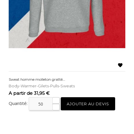

Sweat homme molleton gratté...
Body-Warmer-Gilets-Pulls-Sweats
Prix
A partir de 31,95 €
Quantité:
AJOUTER AU DEVIS