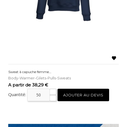

Sweat à capuche femme...
Body-Warmer-Gilets-Pulls-Sweats
Prix
A partir de 38,29 €
Quantité:
AJOUTER AU DEVIS