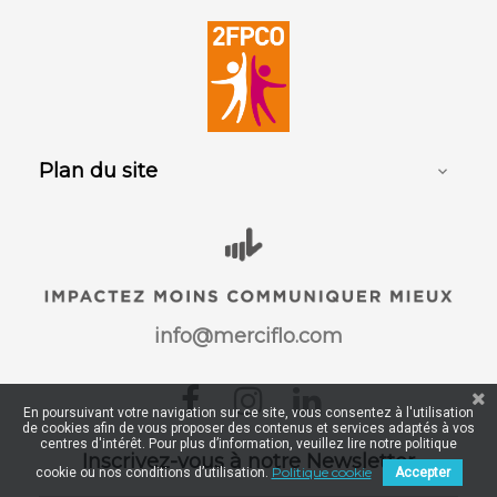
Plan du site

info@merciflo.com
Facebook
Instagram
LinkedIn
En poursuivant votre navigation sur ce site, vous consentez à l'utilisation
de cookies afin de vous proposer des contenus et services adaptés à vos
centres d'intérêt. Pour plus d’information, veuillez lire notre politique
Inscrivez-vous à notre Newsletter
Politique cookie
cookie ou nos conditions d’utilisation.
Accepter