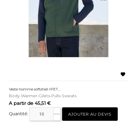

Veste homme softshell rPET...
Body-Warmer-Gilets-Pulls-Sweats
Prix
A partir de 45,51 €
Quantité:
AJOUTER AU DEVIS