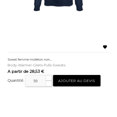

Sweat femme molleton non...
Body-Warmer-Gilets-Pulls-Sweats
Prix
A partir de 28,53 €
Quantité:
AJOUTER AU DEVIS