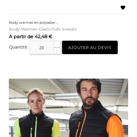

Body warmer en polyester...
Body-Warmer-Gilets-Pulls-Sweats
Prix
A partir de 42,48 €
Quantité:
AJOUTER AU DEVIS