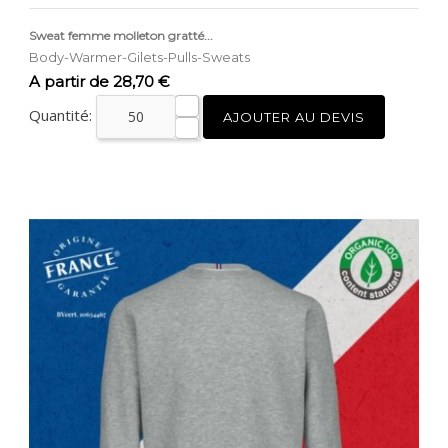
Sweat femme molleton gratté...
Body-Warmer-Gilets-Pulls-Sweats
Prix
A partir de 28,70 €
Quantité:
AJOUTER AU DEVIS