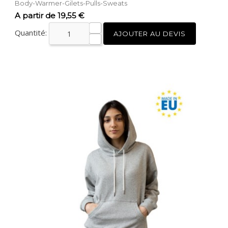
Body-Warmer-Gilets-Pulls-Sweats
Prix
A partir de 19,55 €
Quantité:
AJOUTER AU DEVIS