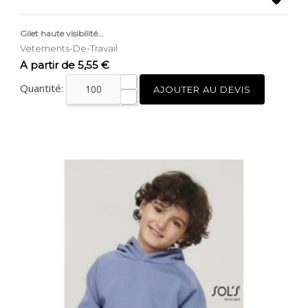

Gilet haute visibilité...
Vetements-De-Travail
Prix
A partir de 5,55 €
Quantité:
AJOUTER AU DEVIS