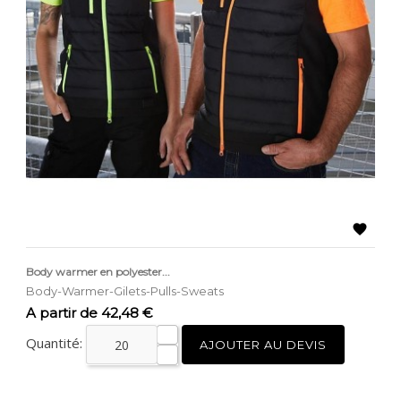

Body warmer en polyester...
Body-Warmer-Gilets-Pulls-Sweats
Prix
A partir de 42,48 €
Quantité:
AJOUTER AU DEVIS