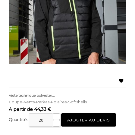

Veste technique polyester...
Coupe-Vents-Parkas-Polaires-Softshells
Prix
A partir de 44,33 €
Quantité:
AJOUTER AU DEVIS