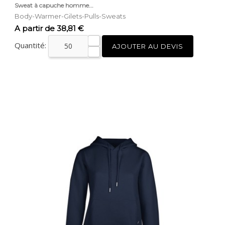
Sweat à capuche homme...
Body-Warmer-Gilets-Pulls-Sweats
Prix
A partir de 38,81 €
Quantité:
AJOUTER AU DEVIS