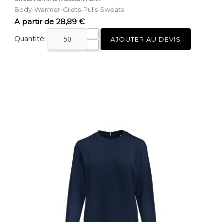
Body-Warmer-Gilets-Pulls-Sweats
Prix
A partir de 28,89 €
Quantité:
AJOUTER AU DEVIS