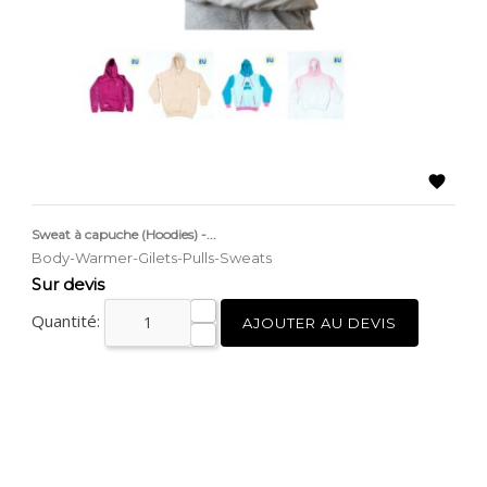

Sweat à capuche (Hoodies) -...
Body-Warmer-Gilets-Pulls-Sweats
Prix
Sur devis
Quantité:
AJOUTER AU DEVIS