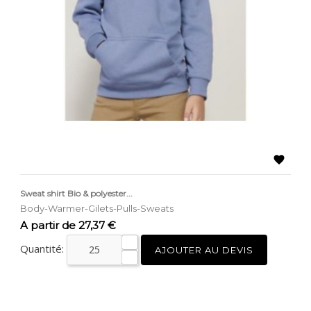

Sweat shirt Bio & polyester...
Body-Warmer-Gilets-Pulls-Sweats
Prix
A partir de 27,37 €
Quantité:
AJOUTER AU DEVIS