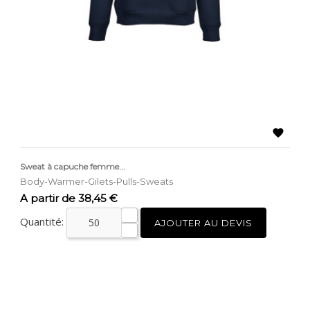

Sweat à capuche femme...
Body-Warmer-Gilets-Pulls-Sweats
Prix
A partir de 38,45 €
Quantité:
AJOUTER AU DEVIS