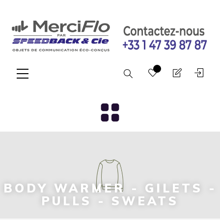
Chercher
BODY WARMER - GILETS -
PULLS - SWEATS