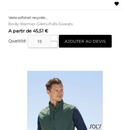

Veste softshell recyclée...
Body-Warmer-Gilets-Pulls-Sweats
Prix
A partir de 45,51 €
Quantité:
AJOUTER AU DEVIS